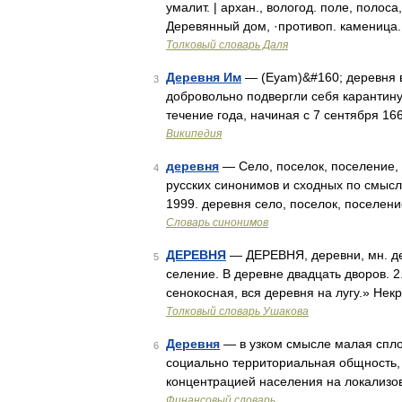
умалит. | архан., вологод. поле, полоса
Деревянный дом, ·противоп. каменица
Толковый словарь Даля
Деревня Им
— (Eyam)&#160; деревня в
3
добровольно подвергли себя карантину
течение года, начиная с 7 сентября 1
Википедия
деревня
— Село, поселок, поселение, с
4
русских синонимов и сходных по смыслу
1999. деревня село, поселок, поселени
Словарь синонимов
ДЕРЕВНЯ
— ДЕРЕВНЯ, деревни, мн. де
5
селение. В деревне двадцать дворов. 2
сенокосная, вся деревня на лугу.» Нек
Толковый словарь Ушакова
Деревня
— в узком смысле малая спло
6
социально территориальная общность,
концентрацией населения на локализо
Финансовый словарь