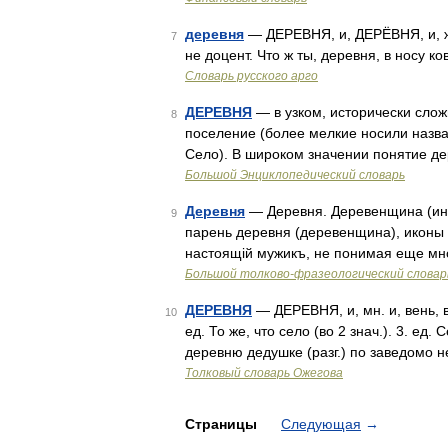
деревня
— ДЕРЕВНЯ, и, ДЕРЁВНЯ, и, ж.
7
не доцент. Что ж ты, деревня, в носу 
Словарь русского арго
ДЕРЕВНЯ
— в узком, исторически сло
8
поселение (более мелкие носили названи
Село). В широком значении понятие д
Большой Энциклопедический словарь
Деревня
— Деревня. Деревенщина (инос
9
парень деревня (деревенщина), иконы
настоящій мужикъ, не понимая еще мног
Большой толково-фразеологический словар
ДЕРЕВНЯ
— ДЕРЕВНЯ, и, мн. и, вень, в
10
ед. То же, что село (во 2 знач.). 3. е
деревню дедушке (разг.) по заведомо 
Толковый словарь Ожегова
Страницы
Следующая
→