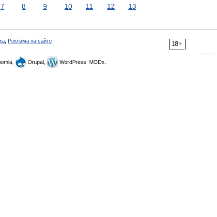
7
8
9
10
11
12
13
ка
,
Реклама на сайте
18+
omla,
Drupal,
WordPress, MODx.