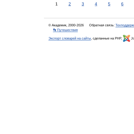
1
2
3
4
5
6
© Академик, 2000-2026
Обратная связь:
Техподдерж
👣 Путешествия
Экспорт словарей на сайты
, сделанные на PHP,
Jo