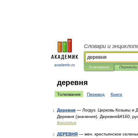
Словари и энциклоп
academic.ru
Толкования
Переводы
деревня
Толкование
Перевод
Книги
Деревня
— Логдуз. Церковь Козьмы и Д
1
Деревня (значения). Деревня&#160; рус
Википедия
ДЕРЕВНЯ
— жен. крестьянское селенье
2