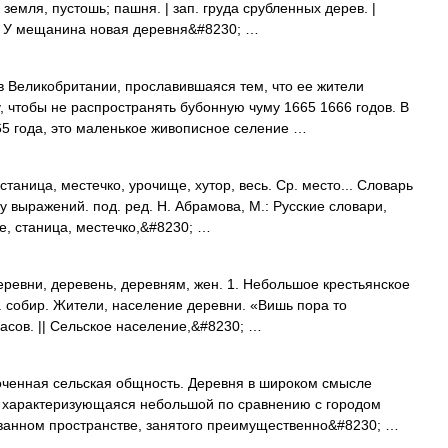
, земля, пустошь; пашня. | зап. груда срубленных дерев. |
. У мещанина новая деревня&#8230; …
 Великобритании, прославившаяся тем, что ее жители
, чтобы не распространять бубонную чуму 1665 1666 годов. В
665 года, это маленькое живописное селение …
таница, местечко, урочище, хутор, весь. Ср. место... Словарь
 выражений. под. ред. Н. Абрамова, М.: Русские словари,
е, станица, местечко,&#8230; …
ревни, деревень, деревням, жен. 1. Небольшое крестьянское
. собир. Жители, население деревни. «Вишь пора то
расов. || Сельское население,&#8230; …
ченная сельская общность. Деревня в широком смысле
 характеризующаяся небольшой по сравнению с городом
ванном пространстве, занятого преимущественно&#8230; …