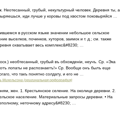
 Неотесанный, грубый, некультурный человек. Деревня ты, а
ковыряешься, иди лучше у коровы под хвостом поковыряйся …
жившемся в русском языке значении небольшое сельское
е выселков, починков, хуторов, заимок и т. д.; см. также
еревня охватывает весь комплекс&#8230; …
к.) необтесанный, грубый въ обхожденіи, неучъ. Ср. «Эка
 отъ лопаты не распознаетъ!» Ср. Вообще онъ былъ еще
аго, что такъ понятно солдату, и его не …
ь Михельсона (оригинальная орфография)
ням, жен. 1. Крестьянское селение. На околице деревни. 2.
д. Сельское население. Материальные запросы деревни. • На
неполному, неточному адресу&#8230; …